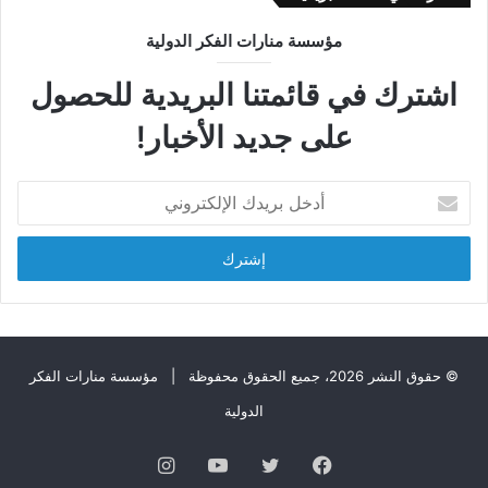
مؤسسة منارات الفكر الدولية
اشترك في قائمتنا البريدية للحصول
على جديد الأخبار!
أ
د
خ
ل
ب
ر
ي
د
ك
© حقوق النشر 2026، جميع الحقوق محفوظة |
مؤسسة منارات الفكر
ا
الدولية
ل
إ
فيسبوك
تويتر
يوتيوب
انستقرام
ل