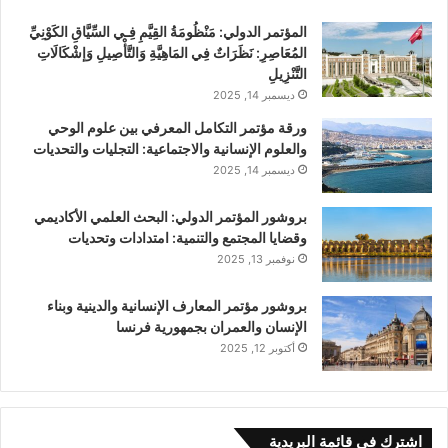
المؤتمر الدولي: مَنْظُومَةُ القِيَّمِ فِـي السِّيَّاقِ الكَوْنِيِّ
المُعَاصِرِ: نَظَرَاتٌ فِي المَاهِيَّةِ وَالتَّأْصِيلِ وَإشْكَالَاتِ
التَّنْزِيلِ
ديسمبر 14, 2025
ورقة مؤتمر التكامل المعرفي بين علوم الوحي
والعلوم الإنسانية والاجتماعية: التجليات والتحديات
ديسمبر 14, 2025
بروشور المؤتمر الدولي: اﻟﺒﺤﺚ اﻟﻌﻠﻤﻲ اﻷﻛﺎدﻳﻤﻲ
وﻗﻀﺎﻳﺎ اﻟﻤﺠﺘﻤﻊ واﻟﺘﻨﻤﻴﺔ: اﻣﺘﺪادات وتحديات
نوفمبر 13, 2025
بروشور مؤتمر المعارف الإنسانية والدينية وبناء
الإنسان والعمران بجمهورية فرنسا
أكتوبر 12, 2025
اشترك في قائمة البريدية