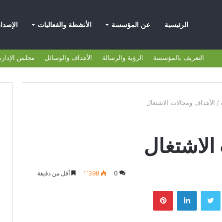
الرئيسية
عن المؤسسة
الأنشطة والفعاليات
الإصدا
التعريف بالمؤسسة
الرؤية والرسالة
الأهداف والوسائل
مجلس الإدارة
/
الأهداف ومجالات الاشتغال
الاشتغال
0
1٬398
أقل من دقيقة
بوك
تويتر
لينكدإن
بينتيريست