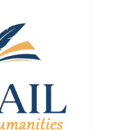
ر
ي
د
ا
إ
ل
ك
ت
ر
و
ن
ي
ا