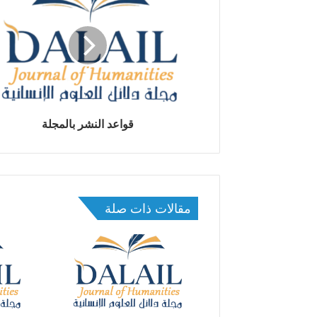
ل
إ
ل
ك
ت
ر
و
ن
قواعد النشر بالمجلة
ي
مقالات ذات صلة