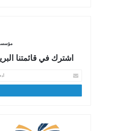
مؤسسة م
اشترك في قائمتنا البري
أ
د
خ
ل
ب
ر
ي
د
ك
ا