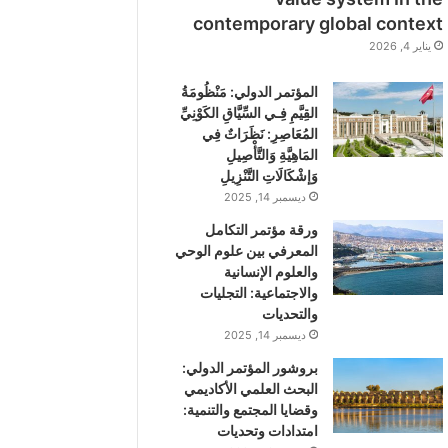
contemporary global context
يناير 4, 2026
المؤتمر الدولي: مَنْظُومَةُ
القِيَّمِ فِـي السِّيَّاقِ الكَوْنِيِّ
المُعَاصِرِ: نَظَرَاتٌ فِي
المَاهِيَّةِ وَالتَّأْصِيلِ
وَإشْكَالَاتِ التَّنْزِيلِ
ديسمبر 14, 2025
ورقة مؤتمر التكامل
المعرفي بين علوم الوحي
والعلوم الإنسانية
والاجتماعية: التجليات
والتحديات
ديسمبر 14, 2025
بروشور المؤتمر الدولي:
اﻟﺒﺤﺚ اﻟﻌﻠﻤﻲ اﻷﻛﺎدﻳﻤﻲ
وﻗﻀﺎﻳﺎ اﻟﻤﺠﺘﻤﻊ واﻟﺘﻨﻤﻴﺔ:
اﻣﺘﺪادات وتحديات