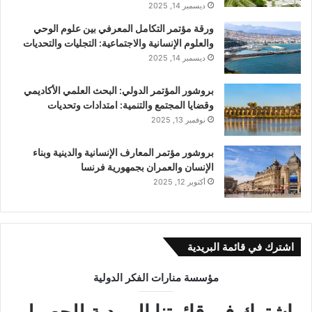
ديسمبر 14, 2025
ورقة مؤتمر التكامل المعرفي بين علوم الوحي
والعلوم الإنسانية والاجتماعية: التجليات والتحديات
ديسمبر 14, 2025
بروشور المؤتمر الدولي: اﻟﺒﺤﺚ اﻟﻌﻠﻤﻲ اﻷﻛﺎدﻳﻤﻲ
وﻗﻀﺎﻳﺎ اﻟﻤﺠﺘﻤﻊ واﻟﺘﻨﻤﻴﺔ: اﻣﺘﺪادات وتحديات
نوفمبر 13, 2025
بروشور مؤتمر المعارف الإنسانية والدينية وبناء
الإنسان والعمران بجمهورية فرنسا
أكتوبر 12, 2025
اشترك في قائمة البريدية
مؤسسة منارات الفكر الدولية