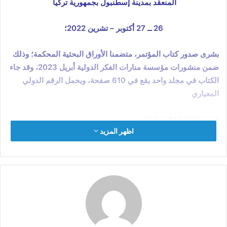
المنعقد بمدينة إسطنبول بجمهورية تركيا
26 ــ 27 أكتوبر – تشرين 2022؛
بشرى صدور كتاب المؤتمر، متضمنا الأوراق البحثية المحكمة؛ وذلك
ضمن منشورات مؤسسة منارات الفكر الدولية أبريل 2023، وقد جاء
الكتاب في مجلد واحد يقع في 610 صفحة، ويحمل الرقم الدولي
المعياري
978-1-9163760-6-9
اظهر المزيد
بيانات الفهرسة:
كتاب المؤتمر الدولي: العلوم الإنسانية والشرعية: قضايا ومناهج
وآفاق
إشراف وتنسيق:
د. مصطفى بن أحمد الحكيم د. خالد صلاح
حنفي