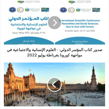
د
Istanbul, Turkey
ك
ا
ل
26-27 July 2022
إ
ل
ك
ت
Proceedings Book
ر
و
صدور كتاب المؤتمر الدولي: : العلوم الإنسانية والاجتماعية في
ن
مواجهة كورونا بغرناطة يوليو 2022‎‎
Edited by:
ي
Dr. Mostafa Ahmed El
ـ
Hakim
Dr. Khaled Salah Hanafy Mahmoud
Published by