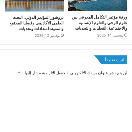
ورقة مؤتمر التكامل المعرفي بين
بروشور المؤتمر الدولي: اﻟﺒﺤﺚ
علوم الوحي والعلوم الإنسانية
اﻟﻌﻠﻤﻲ اﻷﻛﺎدﻳﻤﻲ وﻗﻀﺎﻳﺎ اﻟﻤﺠﺘﻤﻊ
والاجتماعية: التجليات والتحديات
واﻟﺘﻨﻤﻴﺔ: اﻣﺘﺪادات وتحديات
ديسمبر 14, 2025
نوفمبر 13, 2025
اترك تعليقاً
لن يتم نشر عنوان بريدك الإلكتروني.
الحقول الإلزامية مشار إليها بـ
*
ا
ل
ت
ع
ل
ي