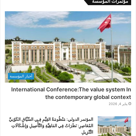
مؤتمرات المؤسسة
أخبار المؤسسة
International Conference:The value system In
the contemporary global context
يناير 4, 2026
المؤتمر الدولي: مَنْظُومَةُ القِيَّمِ فِـي السِّيَّاقِ الكَوْنِيِّ
المُعَاصِرِ: نَظَرَاتٌ فِي المَاهِيَّةِ وَالتَّأْصِيلِ وَإشْكَالَاتِ
التَّنْزِيلِ