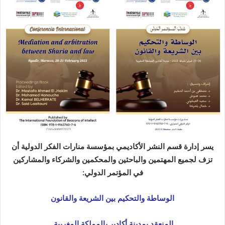
ب
ر
ي
د
ا
إ
ل
ك
ت
ر
و
ن
يسر إدارة قسم النشر الأكاديمي بمؤسسة منارات الفكر الدولية أن
ي
تزف لجميع المهتمين والباحثين والمحكمين
والشركاء والمشاركين
ا
في المؤتمر الدولي
:
الوساطة والتحكيم بين الشريعة والقانون
المنعقد بمدينة أكادير بالمملكة المغربية