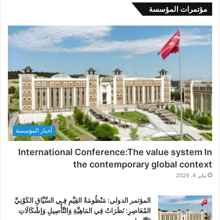
مؤتمرات المؤسسة
أخبار المؤسسة
International Conference:The value system In
the contemporary global context
يناير 4, 2026
المؤتمر الدولي: مَنْظُومَةُ القِيَّمِ فِـي السِّيَّاقِ الكَوْنِيِّ
المُعَاصِرِ: نَظَرَاتٌ فِي المَاهِيَّةِ وَالتَّأْصِيلِ وَإشْكَالَاتِ