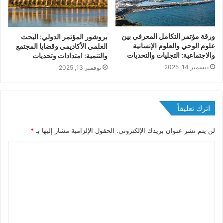
ورقة مؤتمر التكامل المعرفي بين
بروشور المؤتمر الدولي: اﻟﺒﺤﺚ
علوم الوحي والعلوم الإنسانية
اﻟﻌﻠﻤﻲ اﻷﻛﺎدﻳﻤﻲ وﻗﻀﺎﻳﺎ اﻟﻤﺠﺘﻤﻊ
والاجتماعية: التجليات والتحديات
واﻟﺘﻨﻤﻴﺔ: اﻣﺘﺪادات وتحديات
ديسمبر 14, 2025
نوفمبر 13, 2025
اترك تعليقاً
لن يتم نشر عنوان بريدك الإلكتروني.
الحقول الإلزامية مشار إليها بـ
*
ا
ل
ت
Loading...
ع
ل