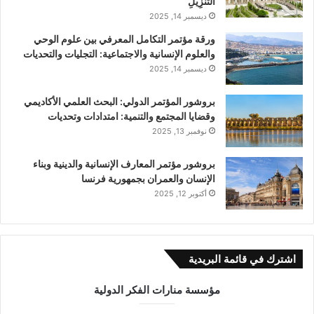
التَّنْزِيلِ
ديسمبر 14, 2025
ورقة مؤتمر التكامل المعرفي بين علوم الوحي
والعلوم الإنسانية والاجتماعية: التجليات والتحديات
ديسمبر 14, 2025
بروشور المؤتمر الدولي: اﻟﺒﺤﺚ اﻟﻌﻠﻤﻲ اﻷﻛﺎدﻳﻤﻲ
وﻗﻀﺎﻳﺎ اﻟﻤﺠﺘﻤﻊ واﻟﺘﻨﻤﻴﺔ: اﻣﺘﺪادات وتحديات
نوفمبر 13, 2025
بروشور مؤتمر المعارف الإنسانية والدينية وبناء
الإنسان والعمران بجمهورية فرنسا
أكتوبر 12, 2025
اشترك في قائمة البريدية
مؤسسة منارات الفكر الدولية