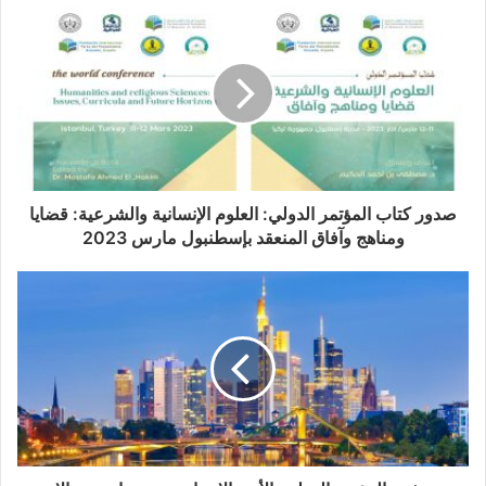
د
ك
ا
ل
إ
Proceedings Book
ل
ك
Edited by:
ت
ر
و
Dr. Mostafa Ahmed El
ـ
Hakim
صدور كتاب المؤتمر الدولي: العلوم الإنسانية والشرعية: قضايا
ن
ومناهج وآفاق المنعقد بإسطنبول مارس 2023‎‎‎‎‎
ي
Dr. Mohamed Hanouche
Dr. Kamal BELHERKATE
Dr. Said Laaitouni