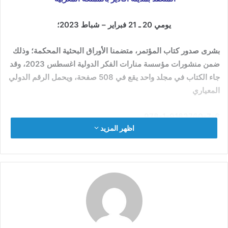
يومي 20 ـ 21 فبراير – شباط 2023؛
بشرى صدور كتاب المؤتمر، متضمنا الأوراق البحثية المحكمة؛ وذلك
ضمن منشورات مؤسسة منارات الفكر الدولية اغسطس 2023، وقد
جاء الكتاب في مجلد واحد يقع في 508 صفحة، ويحمل الرقم الدولي
المعياري
978-1-9163760-7-6
اظهر المزيد
بيانات الفهرسة:
كتاب المؤتمر الدولي: الوساطة والتحكيم بين الشريعة والقانون
إشراف وتنسيق:
د. مصطفى بن أحمد الحكيم
|
د. محمد هنوش
د. سعيد العيطوني
|
د. كمال بلحركة