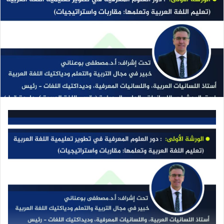
ر
ي
د
ا
إ
ل
ك
ت
ر
و
ن
ي
ا