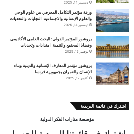
ديسمبر 14, 2025
ورقة مؤتمر التكامل المعرفي بين علوم الوحي
والعلوم الإنسانية والاجتماعية: التجليات والتحديات
ديسمبر 14, 2025
بروشور المؤتمر الدولي: اﻟﺒﺤﺚ اﻟﻌﻠﻤﻲ اﻷﻛﺎدﻳﻤﻲ
وﻗﻀﺎﻳﺎ اﻟﻤﺠﺘﻤﻊ واﻟﺘﻨﻤﻴﺔ: اﻣﺘﺪادات وتحديات
نوفمبر 13, 2025
بروشور مؤتمر المعارف الإنسانية والدينية وبناء
الإنسان والعمران بجمهورية فرنسا
أكتوبر 12, 2025
اشترك في قائمة البريدية
مؤسسة منارات الفكر الدولية