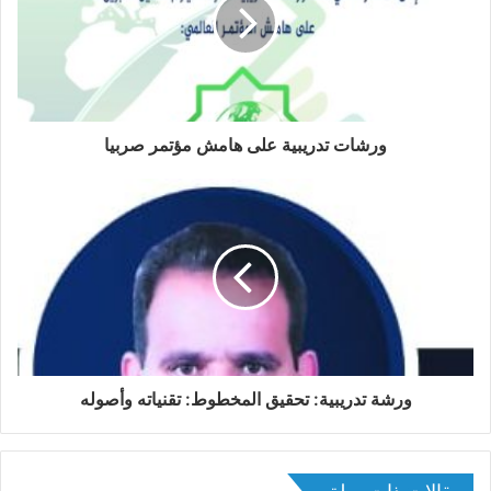
ل
إ
ل
ك
ت
ر
و
ورشات تدريبية على هامش مؤتمر صربيا
ن
ي
ورشة تدريبية: تحقيق المخطوط: تقنياته وأصوله