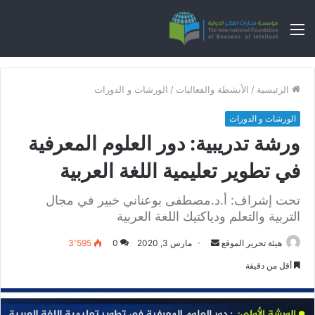
القائمة
الرئيسية
/
الأنشطة والفعاليات
/
الورشات و الدورات
الورشات و الدورات
ورشة تدريبية: دور العلوم المعرفية
في تطوير تعليمية اللغة العربية
تحت إشراف: أ.د.مصطفى بوعناني خبير في مجال
التربية والتعلم ودياكتيك اللغة العربية
هيئة تحرير الموقع
أ
مارس 3, 2020
0
3٬595
ر
أقل من دقيقة
س
ل
ب