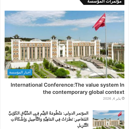
مؤتمرات المؤسسة
أخبار المؤسسة
International Conference:The value system In
the contemporary global context
يناير 4, 2026
المؤتمر الدولي: مَنْظُومَةُ القِيَّمِ فِـي السِّيَّاقِ الكَوْنِيِّ
المُعَاصِرِ: نَظَرَاتٌ فِي المَاهِيَّةِ وَالتَّأْصِيلِ وَإشْكَالَاتِ
التَّنْزِيلِ