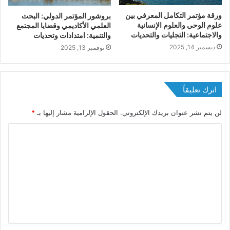
ورقة مؤتمر التكامل المعرفي بين
بروشور المؤتمر الدولي: اﻟﺒﺤﺚ
علوم الوحي والعلوم الإنسانية
اﻟﻌﻠﻤﻲ اﻷﻛﺎدﻳﻤﻲ وﻗﻀﺎﻳﺎ اﻟﻤﺠﺘﻤﻊ
والاجتماعية: التجليات والتحديات
واﻟﺘﻨﻤﻴﺔ: اﻣﺘﺪادات وتحديات
ديسمبر 14, 2025
نوفمبر 13, 2025
اترك تعليقاً
لن يتم نشر عنوان بريدك الإلكتروني.
الحقول الإلزامية مشار إليها بـ
*
ا
ل
ت
ع
ل
ي
ق