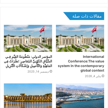
مقالات ذات صلة
International
المؤتمر الدولي: مَنْظُومَةُ القِيَّمِ فِـي
Conference:The value
السِّيَّاقِ الكَوْنِيِّ المُعَاصِرِ: نَظَرَاتٌ فِي
system In the contemporary
المَاهِيَّةِ وَالتَّأْصِيلِ وَإشْكَالَاتِ التَّنْزِيلِ
global context
ديسمبر 14, 2025
يناير 4, 2026