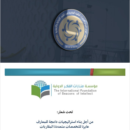
ب
ر
ي
د
ا
إ
ل
ك
ت
ر
و
ن
ي
ا