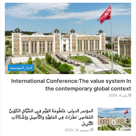
أخبار المؤسسة
International Conference:The value system In
the contemporary global context
يناير 4, 2026
المؤتمر الدولي: مَنْظُومَةُ القِيَّمِ فِـي السِّيَّاقِ الكَوْنِيِّ
المُعَاصِرِ: نَظَرَاتٌ فِي المَاهِيَّةِ وَالتَّأْصِيلِ وَإشْكَالَاتِ
التَّنْزِيلِ
ديسمبر 14, 2025