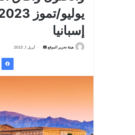
إسبانيا
هيئة تحرير الموقع
أ
أبريل 1, 2023
ر
فيس
س
ل
ب
ر
ي
د
ا
إ
ل
ك
ت