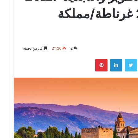
يوليو/تموز 2023 غرناطة/مملكة
2
2٬126
أقل من دقيقة
بوك
تويتر
لينكدإن
بينتيريست