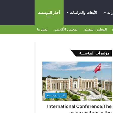
رات
الأبحاث والدراسات
أخبار المؤسسة
المجلس التنفيذي
المجلس الأكاديمي
اتصل بنا
مؤتمرات المؤسسة
أخبار المؤسسة
International Conference:The
value system In the