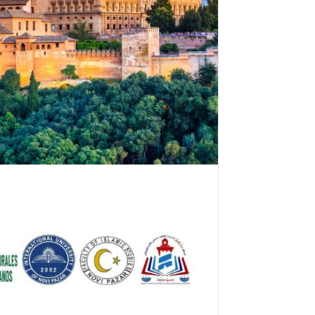
ر
و
ن
ي
ا