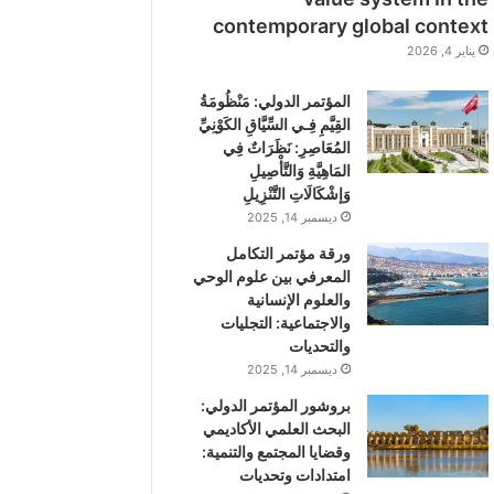
contemporary global context
يناير 4, 2026
المؤتمر الدولي: مَنْظُومَةُ
القِيَّمِ فِـي السِّيَّاقِ الكَوْنِيِّ
المُعَاصِرِ: نَظَرَاتٌ فِي
المَاهِيَّةِ وَالتَّأْصِيلِ
وَإشْكَالَاتِ التَّنْزِيلِ
ديسمبر 14, 2025
ورقة مؤتمر التكامل
المعرفي بين علوم الوحي
والعلوم الإنسانية
والاجتماعية: التجليات
والتحديات
ديسمبر 14, 2025
بروشور المؤتمر الدولي:
اﻟﺒﺤﺚ اﻟﻌﻠﻤﻲ اﻷﻛﺎدﻳﻤﻲ
وﻗﻀﺎﻳﺎ اﻟﻤﺠﺘﻤﻊ واﻟﺘﻨﻤﻴﺔ:
اﻣﺘﺪادات وتحديات