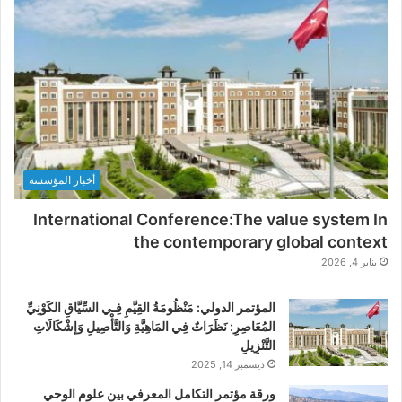
أخبار المؤسسة
International Conference:The value system In
the contemporary global context
يناير 4, 2026
المؤتمر الدولي: مَنْظُومَةُ القِيَّمِ فِـي السِّيَّاقِ الكَوْنِيِّ
المُعَاصِرِ: نَظَرَاتٌ فِي المَاهِيَّةِ وَالتَّأْصِيلِ وَإشْكَالَاتِ
التَّنْزِيلِ
ديسمبر 14, 2025
ورقة مؤتمر التكامل المعرفي بين علوم الوحي