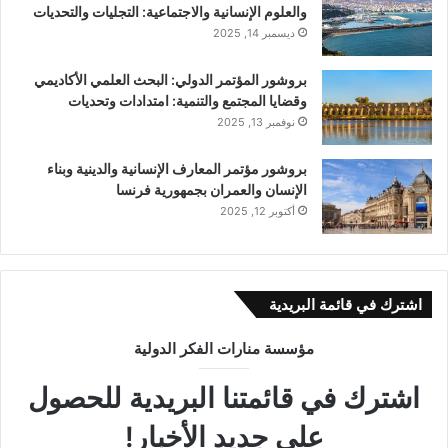
والعلوم الإنسانية والاجتماعية: التجليات والتحديات
ديسمبر 14, 2025
بروشور المؤتمر الدولي: اﻟﺒﺤﺚ اﻟﻌﻠﻤﻲ اﻷﻛﺎدﻳﻤﻲ
وﻗﻀﺎﻳﺎ اﻟﻤﺠﺘﻤﻊ واﻟﺘﻨﻤﻴﺔ: اﻣﺘﺪادات وتحديات
نوفمبر 13, 2025
بروشور مؤتمر المعارف الإنسانية والدينية وبناء
الإنسان والعمران بجمهورية فرنسا
أكتوبر 12, 2025
اشترك في قائمة البريدية
مؤسسة منارات الفكر الدولية
اشترك في قائمتنا البريدية للحصول
على جديد الأخبار!