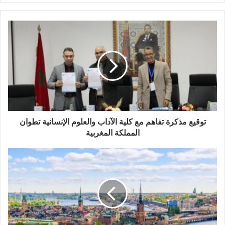
ر
ي
د
ك
ا
ل
إ
ل
ك
ت
ر
و
توقيع مذكرة تفاهم مع كلية الآداب والعلوم الإنسانية تطوان
ن
المملكة المغربية
ي