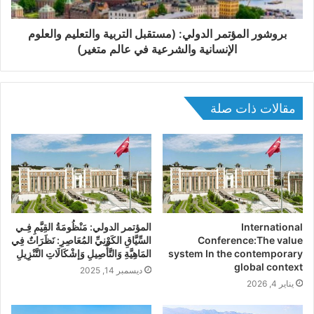
بروشور المؤتمر الدولي: (مستقبل التربية والتعليم والعلوم
الإنسانية والشرعية في عالم متغير)
مقالات ذات صلة
International
المؤتمر الدولي: مَنْظُومَةُ القِيَّمِ فِـي
Conference:The value
السِّيَّاقِ الكَوْنِيِّ المُعَاصِرِ: نَظَرَاتٌ فِي
system In the contemporary
المَاهِيَّةِ وَالتَّأْصِيلِ وَإشْكَالَاتِ التَّنْزِيلِ
global context
ديسمبر 14, 2025
يناير 4, 2026