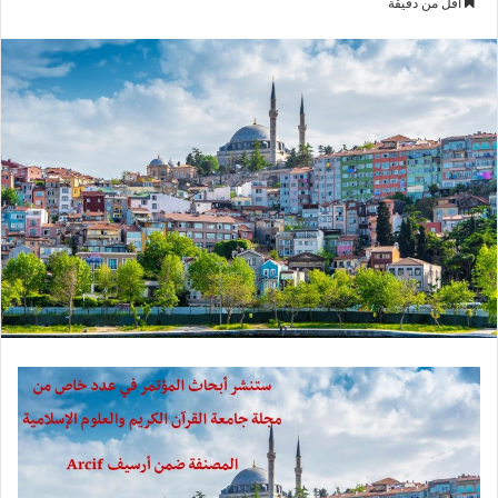
أقل من دقيقة
س
ل
ب
ر
ي
د
ا
إ
ل
ك
ت
ر
و
ن
ي
ا