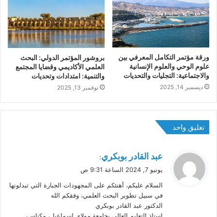
ورقة مؤتمر التكامل المعرفي بين
بروشور المؤتمر الدولي: اﻟﺒﺤﺚ
علوم الوحي والعلوم الإنسانية
اﻟﻌﻠﻤﻲ اﻷﻛﺎدﻳﻤﻲ وﻗﻀﺎﻳﺎ اﻟﻤﺠﺘﻤﻊ
والاجتماعية: التجليات والتحديات
واﻟﺘﻨﻤﻴﺔ: اﻣﺘﺪادات وتحديات
ديسمبر 14, 2025
نوفمبر 13, 2025
تعليق واحد
ي
عبد القادر بوبكري
:
ق
يونيو 7, 2024 الساعة 9:31 ص
و
السلام عليكم، أهنئكم على المجهودات الجبارة التي تبدلونها
ل
في سبيل تطوير البحث العلمي، وفقكم الله
الدكتور عبد القادر بوبكري
استاذ التعليم العالي بجامعة مولاي اسماعيل، مكناس،