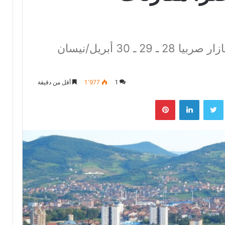
كلية الدراسات الإسلامية نوفي بازار صربيا 28 ـ 29 ـ 30 أبريل/نيسان
1
1٬977
أقل من دقيقة
بوك
تويتر
لينكدإن
بينتيريست