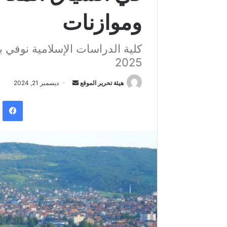
وموازنات
2025
هيئة تحرير الموقع
أ
ديسمبر 21, 2024
ر
فيس
س
ل
ب
ر
ي
د
ا
إ
ل
ك