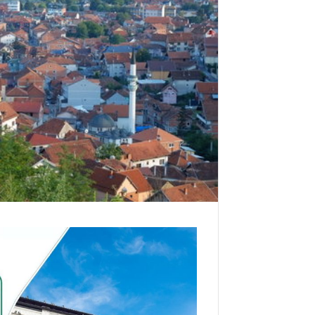
ت
ر
و
ن
ي
ا