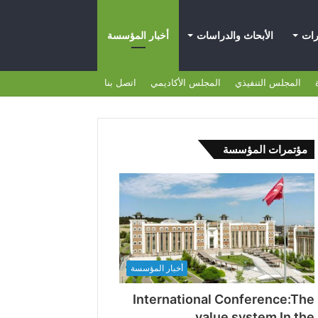
رات
الأبحاث والدراسات
أخبار المؤسسة
المجلس التنفيذي
المجلس الأكاديمي
اتصل بنا
مؤتمرات المؤسسة
أخبار المؤسسة
International Conference:The
value system In the