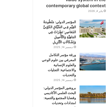
contemporary global context
يناير 4, 2026
المؤتمر الدولي: مَنْظُومَةُ
القِيَّمِ فِـي السِّيَّاقِ الكَوْنِيِّ
المُعَاصِرِ: نَظَرَاتٌ فِي
المَاهِيَّةِ وَالتَّأْصِيلِ
وَإشْكَالَاتِ التَّنْزِيلِ
ديسمبر 14, 2025
ورقة مؤتمر التكامل
المعرفي بين علوم الوحي
والعلوم الإنسانية
والاجتماعية: التجليات
والتحديات
ديسمبر 14, 2025
بروشور المؤتمر الدولي:
اﻟﺒﺤﺚ اﻟﻌﻠﻤﻲ اﻷﻛﺎدﻳﻤﻲ
وﻗﻀﺎﻳﺎ اﻟﻤﺠﺘﻤﻊ واﻟﺘﻨﻤﻴﺔ:
اﻣﺘﺪادات وتحديات