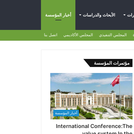
رات
الأبحاث والدراسات
أخبار المؤسسة
المجلس التنفيذي
المجلس الأكاديمي
اتصل بنا
مؤتمرات المؤسسة
أخبار المؤسسة
International Conference:The
value system In the