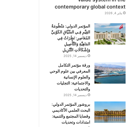
contemporary global context
يناير 4, 2026
المؤتمر الدولي: مَنْظُومَةُ
القِيَّمِ فِـي السِّيَّاقِ الكَوْنِيِّ
المُعَاصِرِ: نَظَرَاتٌ فِي
المَاهِيَّةِ وَالتَّأْصِيلِ
وَإشْكَالَاتِ التَّنْزِيلِ
ديسمبر 14, 2025
ورقة مؤتمر التكامل
المعرفي بين علوم الوحي
والعلوم الإنسانية
والاجتماعية: التجليات
والتحديات
ديسمبر 14, 2025
بروشور المؤتمر الدولي:
اﻟﺒﺤﺚ اﻟﻌﻠﻤﻲ اﻷﻛﺎدﻳﻤﻲ
وﻗﻀﺎﻳﺎ اﻟﻤﺠﺘﻤﻊ واﻟﺘﻨﻤﻴﺔ:
اﻣﺘﺪادات وتحديات