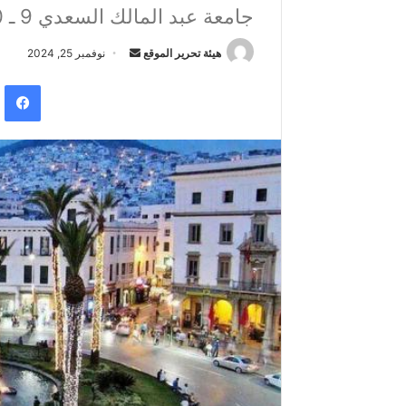
جامعة عبد المالك السعدي 9 ـ 10 ـ 11 أبريل/ نيسان 2025
هيئة تحرير الموقع
أ
نوفمبر 25, 2024
ر
فيس
س
ل
ب
ر
ي
د
ا
إ
ل
ك
ت
ر
و
ن
ي