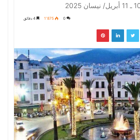
0
1٬875
4 دقائق
بوك
تويتر
لينكدإن
بينتيريست