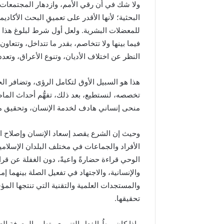
ولا شك في أن رقي الأمم، وازدهار المجتمعا
البحثية؛ لأنها الأقدر على تعميقِ البحث الأكا
للمعضلات البشرية. ولعل أول شرط لبلوغ هذا اله
فيما بينها ولا تتخاصم، بقدر ما تتداخل، وتتعاون، 
النظر عن اختلاف الأديان، وتنوع الأعراق، وتعد
هذا هو السبيل الأوق لتكامل الرؤى، وتضافر الج
تخصصه، لنستطيع، بعد ذلك، تفهُّم أحداث ال
منحى إنساني هادف لخدمة الإنسان، وتحقيق متط
وحيث إن الشرع يقصد إسعاد الإنسان وإصلاح ا
الأفراد والجماعات في مختلف البلدان الإسلامي
الوحي قراءة حضارةً واعيةً، دون الغفلة عن قر
والإنسانية، والاجتهاد في تفعيل الصلة بينهما إ
والمستجدات العلمية والتقنية التي تنتجها ال
تحقيقها.
وإذا كان ربطُ الفعل التنموي بتطور المعرفة العل