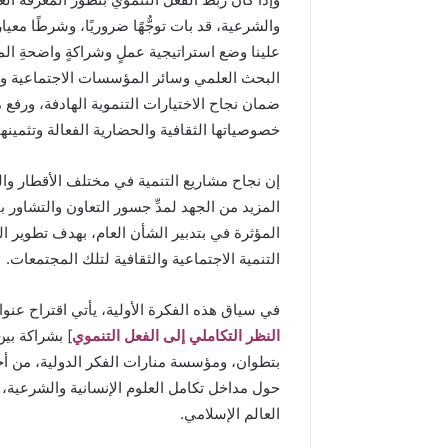
والشرعية، قد بات توجُّهًا ضروريًا، وشرطًا معي
علينا وضع استراتيجية عملٍ وشراكةٍ واضحةِ ال
البحث العلمي وسائر المؤسسات الاجتماعية وال
ضمان نجاح الاختيارات التنموية الهادفة، ورف
خصوصياتها الثقافية والحضارية الفعالة وتثمينها
إن نجاح مشاريع التنمية في مختلف الأقطار وال
المزيد من الجهد لمدِّ جسور التعاون والتشاور ب
المؤثرة في بتدبير الشأن العام، بهدف تطوير الم
التنمية الاجتماعية والثقافية لتلك المجتمعات.
في سياق هذه الفكرة الأولية، يأتي اقتراح عنوا
النظر التكاملي إلى الفعل التنموي
] بشراكة بين
بتطوان، ومؤسسة منارات الفكر الدولية، من أج
حول مداخل تكامل العلوم الإنسانية والشرعية، و
العالم الإسلامي.