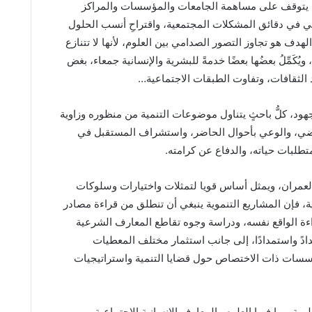
ت يتوقف على مساهمة الجامعات والمؤسسات والمراكز
ديمي في دقائق المشكلات المجتمعية، واقتراحِ أنسب الحلول
دف هو تجاوز التصور الصدامي بين العلوم، لأنها لا تتنازع
ويُكَمِّلُ بعضُها بعضًا خدمةً للبشرية والإنسانية جمعاء، بغض
د الثقافات، وتفاوت الطبقات الاجتماعية…
هود، كلُّ باحثٍ يتناول موضوعات التنمية من منظوره وزاوية
ماضي، والوعي بأحوال الحاضر، واستشراف المستقبل في
لبات حياته، والدفاع عن كرامته.
لعمران، ويمثل أساس قويا لتمثلات واختيارات وسلوكات
ة، فإن المشاريع التنموية ينبغي أن تنطلق من قراءة مصادر
اءة الواقع نفسه، ودراسة وجوه تقاطع المعارف الشرعية
مدادً واستمدادًا، إلى جانب استثمار مختلف المعطيات
مؤسسات ذات الاختصاص حول قضايا التنمية واستراتيجيات
مية، بما فيها العلوم والمعارف الإنسانية الاجتماعية